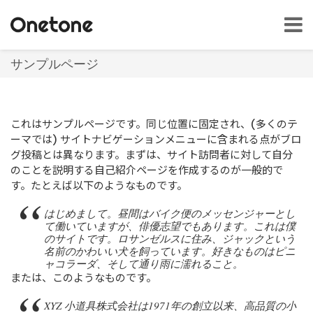
Toggl
naviga
サンプルページ
これはサンプルページです。同じ位置に固定され、(多くのテ
ーマでは) サイトナビゲーションメニューに含まれる点がブロ
グ投稿とは異なります。まずは、サイト訪問者に対して自分
のことを説明する自己紹介ページを作成するのが一般的で
す。たとえば以下のようなものです。
はじめまして。昼間はバイク便のメッセンジャーとし
て働いていますが、俳優志望でもあります。これは僕
のサイトです。ロサンゼルスに住み、ジャックという
名前のかわいい犬を飼っています。好きなものはピニ
ャコラーダ、そして通り雨に濡れること。
または、このようなものです。
XYZ 小道具株式会社は1971年の創立以来、高品質の小